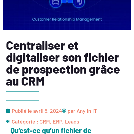
Centraliser et
digitaliser son fichier
de prospection grâce
au CRM
Publié le
avril 5, 2024
par
Any In IT
Catégorie :
CRM
,
ERP
,
Leads
Qu’est-ce qu’un fichier de