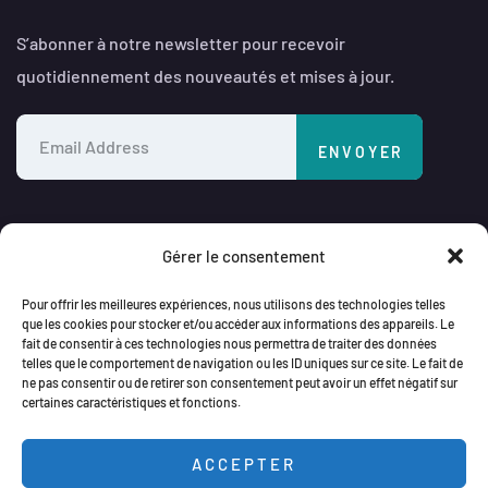
S’abonner à notre newsletter pour recevoir
quotidiennement des nouveautés et mises à jour.
Gérer le consentement
©
2026
Any In IT
. Tous droits réservés.
Pour offrir les meilleures expériences, nous utilisons des technologies telles
que les cookies pour stocker et/ou accéder aux informations des appareils. Le
Développement web, IA et solutions digitales.
fait de consentir à ces technologies nous permettra de traiter des données
telles que le comportement de navigation ou les ID uniques sur ce site. Le fait de
ne pas consentir ou de retirer son consentement peut avoir un effet négatif sur
certaines caractéristiques et fonctions.
ACCEPTER
Nous utilisons des cookies pour vous offrir la meilleure