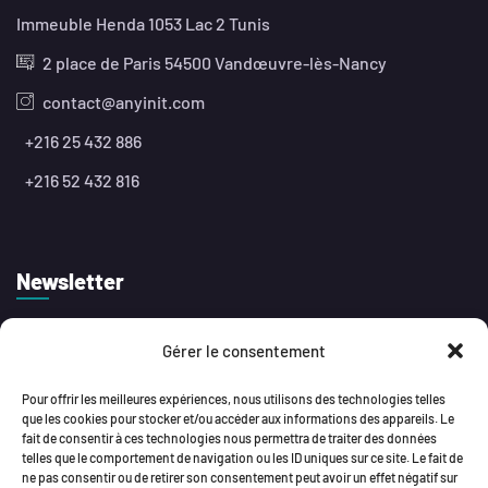
Immeuble Henda 1053 Lac 2 Tunis
2 place de Paris 54500 Vandœuvre-lès-Nancy
contact@anyinit.com
+216 25 432 886
+216 52 432 816
Newsletter
Gérer le consentement
S’abonner à notre newsletter pour recevoir
quotidiennement des nouveautés et mises à jour.
Pour offrir les meilleures expériences, nous utilisons des technologies telles
que les cookies pour stocker et/ou accéder aux informations des appareils. Le
fait de consentir à ces technologies nous permettra de traiter des données
telles que le comportement de navigation ou les ID uniques sur ce site. Le fait de
ne pas consentir ou de retirer son consentement peut avoir un effet négatif sur