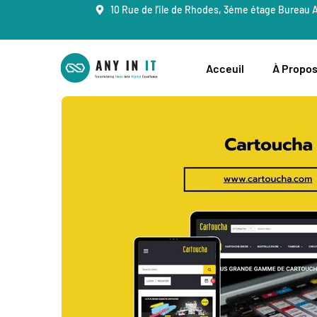
10 Rue de l’ile de Rhodes, 3éme étage Bureau 
Acceuil
À Propo