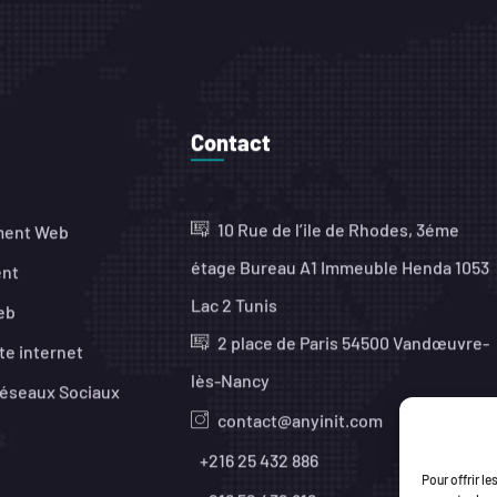
Contact
10 Rue de l’ile de Rhodes, 3éme
ment Web
étage Bureau A1 Immeuble Henda 1053
ent
Lac 2 Tunis
eb
2 place de Paris 54500 Vandœuvre-
te internet
lès-Nancy
Réseaux Sociaux
contact@anyinit.com
+216 25 432 886
Pour offrir l