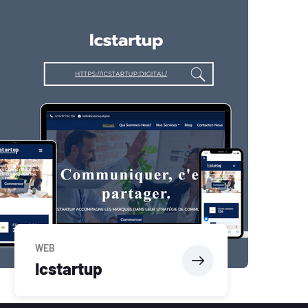
WEB
Icstartup